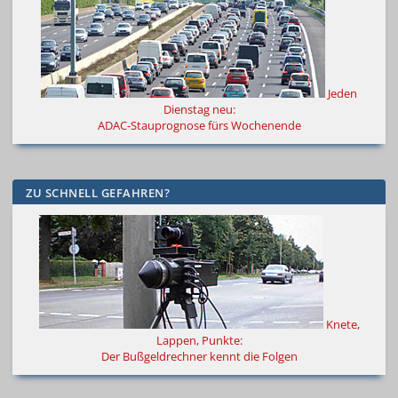
Jeden
Dienstag neu:
ADAC-Stauprognose fürs Wochenende
ZU SCHNELL GEFAHREN?
Knete,
Lappen, Punkte:
Der Bußgeldrechner kennt die Folgen