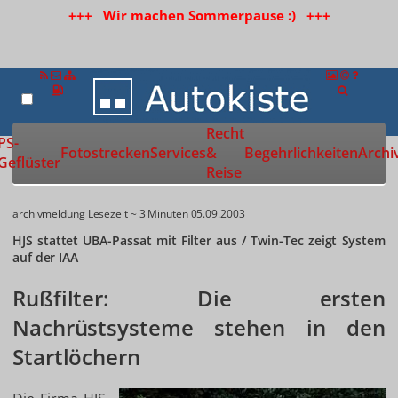
+++ Wir machen Sommerpause :) +++
Recht
Zur Startseite
PS-
Fotostrecken
Services
&
Begehrlichkeiten
Archi
Geflüster
Reise
archivmeldung
Lesezeit ~ 3 Minuten
05.09.2003
HJS stattet UBA-Passat mit Filter aus / Twin-Tec zeigt System
auf der IAA
Rußfilter: Die ersten
Nachrüstsysteme stehen in den
Startlöchern