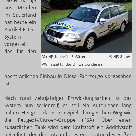
Die Firma HJS
aus Menden
im Sauerland
hat heute ein
Partikel-Filter-
System
vorgestellt,
das für den
Mit HJS-Nachrüst-Rußfilter:
© HJS GmbH
VW Passat für das Umweltbundesamt
nachträglichen Einbau in Diesel-Fahrzeuge vorgesehen
ist.
Nach rund zehnjähriger Entwicklungsarbeit ist das
System nun serienreif; es soll ein Auto-Leben lang
halten. HJS geht dabei prinzipiell den gleichen Weg wie
die Peugeot-/Citroen-Gruppe (PSA): Über einen
zusätzlichen Tank wird dem Kraftstoff ein Additivstoff
beigefügt, der die Entzündungstemperatur des Rußes