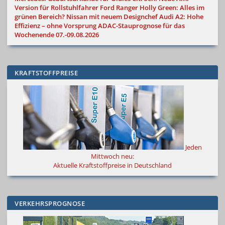
Version für Rollstuhlfahrer
Ford Ranger Holly Green: Alles im
grünen Bereich?
Nissan mit neuem Designchef
Audi A2: Hohe
Effizienz – ohne Vorsprung
ADAC-Stauprognose für das
Wochenende 07.-09.08.2026
KRAFTSTOFFPREISE
Jeden
Mittwoch neu:
Aktuelle Kraftstoffpreise in Deutschland
VERKEHRSPROGNOSE