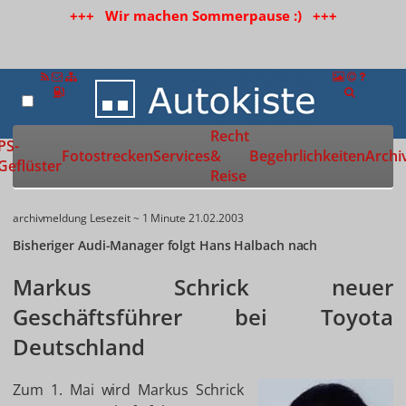
+++ Wir machen Sommerpause :) +++
Recht
Zur Startseite
PS-
Fotostrecken
Services
&
Begehrlichkeiten
Archi
Geflüster
Reise
archivmeldung
Lesezeit ~ 1 Minute
21.02.2003
Bisheriger Audi-Manager folgt Hans Halbach nach
Markus Schrick neuer
Geschäftsführer bei Toyota
Deutschland
Zum 1. Mai wird Markus Schrick