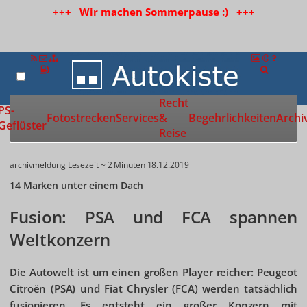
+++ Wir machen Sommerpause :) +++
Recht
Zur Startseite
PS-
Fotostrecken
Services
&
Begehrlichkeiten
Archi
Geflüster
Reise
archivmeldung
Lesezeit ~ 2 Minuten
18.12.2019
14 Marken unter einem Dach
Fusion: PSA und FCA spannen
Weltkonzern
Die Autowelt ist um einen großen Player reicher: Peugeot
Citroën (PSA) und Fiat Chrysler (FCA) werden tatsächlich
fusionieren. Es entsteht ein großer Konzern mit