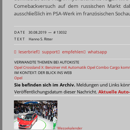
Comebackversuch auf dem russischen Markt dab
ausschließlich im PSA-Werk im französischen Socha
DATE
30.08.2019
—
# 13032
TEXT
Hanno S. Ritter
leserbrief
support
empfehlen
whatsapp
VERWANDTE THEMEN BEI AUTOKISTE
Opel Crossland X: Benziner mit Automatik
Opel Combo Cargo kommt 
IM KONTEXT: DER BLICK INS WEB
Opel
Sie befinden sich im Archiv.
Meldungen und Links können
Veröffentlichungsdatum dieser Nachricht.
Aktuelle Auto-
Messekalender