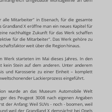
 umfangreich umgebaute Montagelinie an dem
 alle Mitarbeiter" in Eisenach, für die gesamte
s Grandland X eröffne man ein neues Kapitel für
 eine nachhaltige Zukunft für das Werk schaffen
ktive für die Mitarbeiter". Das Werk gehöre zu
schaftsfaktor weit über die Region hinaus.
en Werk starteten im Mai dieses Jahres. In den
t kein Stein auf dem anderen. Unter anderem
is und Karosserie zu einer Einheit – komplett
umweltschonender Lackierprozess eingeführt.
ktion wurde an das Museum Automobile Welt
leger des Peugeot 3008 nach eigenen Angaben
rst der Anfang: Weil SUVs - noch - boomen, weil
d und weil der Grandland X demnächst bei Opels