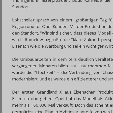
Thüringens Ministerpräsident Bodo Ramelow die
Standort.
Lohscheller sprach von einem "großartigen Tag für
Region und für Opel-Kunden. Mit der Produktion de
den Standort. "Wir sind sicher, dass dieses Modell
wird." Ramelow begrüßte die "klare Zukunftsperspe
Eisenach wie die Wartburg und sei ein wichtiger Wirt
Die Umbauarbeiten in dem teils deutlich veraltet
vergangenen Monaten blieb laut Unternehmen fas
wurde die "Hochzeit" – die Verbindung von Chass
modernisiert, und es wurde ein effizienterer und 
Der ersten Grandland X aus Eisenacher Produ
Eisenach übergeben. Opel hat das Modell als Ab
mehr als 160.000 Mal verkauft. Doch das scheint e
demnächst eine Plug-in-Hybridvariante folgen wir