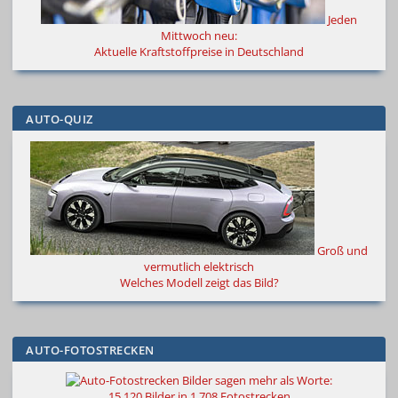
Jeden
Mittwoch neu:
Aktuelle Kraftstoffpreise in Deutschland
AUTO-QUIZ
Groß und
vermutlich elektrisch
Welches Modell zeigt das Bild?
AUTO-FOTOSTRECKEN
Bilder sagen mehr als Worte
:
15.120 Bilder in 1.708 Fotostrecken