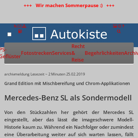
+++ Wir machen Sommerpause :) +++
Recht
Zur Startseite
PS-
Fotostrecken
Services
&
Begehrlichkeiten
Archi
Geflüster
Reise
archivmeldung
Lesezeit ~ 2 Minuten
25.02.2019
Grand Edition mit Mischbereifung und Chrom-Applikationen
Mercedes-Benz SL als Sondermodell
Von den Stückzahlen her gehört der Mercedes SL
eingestellt, aber das lässt die imageschwere Modell-
Historie kaum zu. Während ein Nachfolger oder zumindest
eine Überarbeitung weiter auf sich warten lassen, fällt