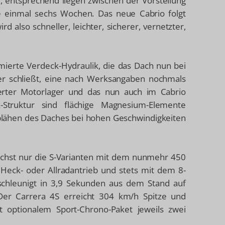
, entsprechend liegen zwischen der Vorstellung
e einmal sechs Wochen. Das neue Cabrio folgt
 also schneller, leichter, sicherer, vernetzter,
ierte Verdeck-Hydraulik, die das Dach nun bei
er schließt, eine nach Werksangaben nochmals
nierter Motorlager und das nun auch im Cabrio
-Struktur sind flächige Magnesium-Elemente
ufblähen des Daches bei hohen Geschwindigkeiten
ächst nur die S-Varianten mit dem nunmehr 450
 Heck- oder Allradantrieb und stets mit dem 8-
schleunigt in 3,9 Sekunden aus dem Stand auf
er Carrera 4S erreicht 304 km/h Spitze und
 optionalem Sport-Chrono-Paket jeweils zwei