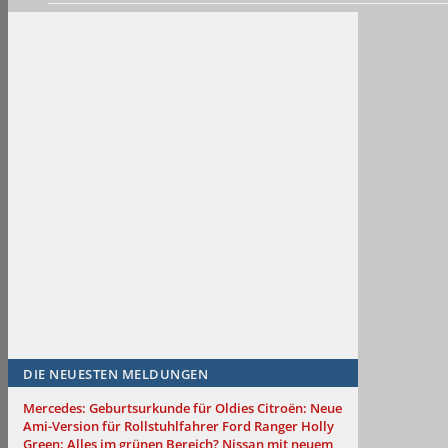
DIE NEUESTEN MELDUNGEN
Mercedes: Geburtsurkunde für Oldies
Citroën: Neue
Ami-Version für Rollstuhlfahrer
Ford Ranger Holly
Green: Alles im grünen Bereich?
Nissan mit neuem