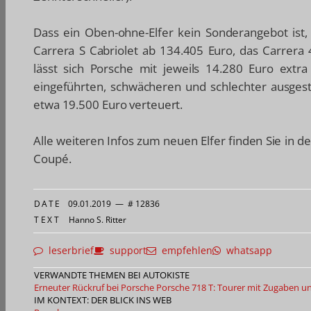
Dass ein Oben-ohne-Elfer kein Sonderangebot ist, 
Carrera S Cabriolet ab 134.405 Euro, das Carrera 
lässt sich Porsche mit jeweils 14.280 Euro ext
eingeführten, schwächeren und schlechter ausges
etwa 19.500 Euro verteuert.
Alle weiteren Infos zum neuen Elfer finden Sie in d
Coupé.
DATE
09.01.2019
—
# 12836
TEXT
Hanno S. Ritter
leserbrief
support
empfehlen
whatsapp
VERWANDTE THEMEN BEI AUTOKISTE
Erneuter Rückruf bei Porsche
Porsche 718 T: Tourer mit Zugaben u
IM KONTEXT: DER BLICK INS WEB