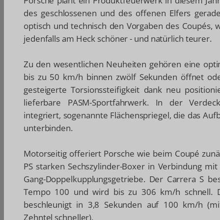
Porsche plant ein Produktfeuerwerk in diesem Jahr
des geschlossenen und des offenen Elfers gerad
optisch und technisch den Vorgaben des Coupés, wird
jedenfalls am Heck schöner - und natürlich teurer.
Zu den wesentlichen Neuheiten gehören eine optim
bis zu 50 km/h binnen zwölf Sekunden öffnet od
gesteigerte Torsionssteifigkeit dank neu positio
lieferbare PASM-Sportfahrwerk. In der Verdeck
integriert, sogenannte Flächenspriegel, die das A
unterbinden.
Motorseitig offeriert Porsche wie beim Coupé zun
PS starken Sechszylinder-Boxer in Verbindung mit
Gang-Doppelkupplungsgetriebe. Der Carrera S be
Tempo 100 und wird bis zu 306 km/h schnell. D
beschleunigt in 3,8 Sekunden auf 100 km/h (mit
Zehntel schneller).