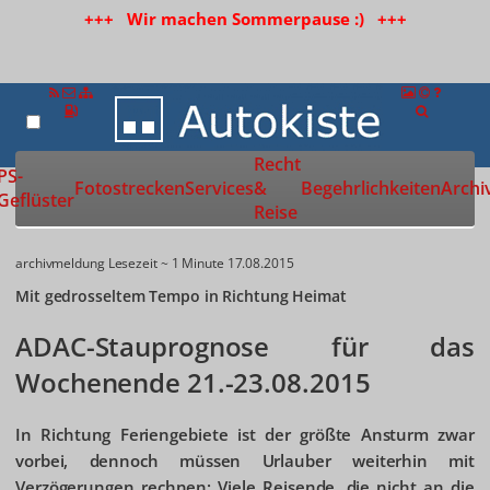
+++ Wir machen Sommerpause :) +++
Recht
Zur Startseite
PS-
Fotostrecken
Services
&
Begehrlichkeiten
Archi
Geflüster
Reise
archivmeldung
Lesezeit ~ 1 Minute
17.08.2015
Mit gedrosseltem Tempo in Richtung Heimat
ADAC-Stauprognose für das
Wochenende 21.-23.08.2015
In Richtung Feriengebiete ist der größte Ansturm zwar
vorbei, dennoch müssen Urlauber weiterhin mit
Verzögerungen rechnen: Viele Reisende, die nicht an die