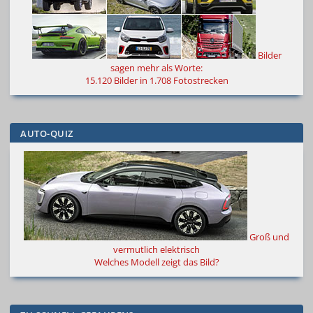
Bilder
sagen mehr als Worte
:
15.120 Bilder in 1.708 Fotostrecken
AUTO-QUIZ
Groß und
vermutlich elektrisch
Welches Modell zeigt das Bild?