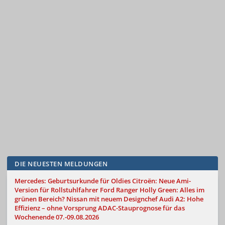
DIE NEUESTEN MELDUNGEN
Mercedes: Geburtsurkunde für Oldies
Citroën: Neue Ami-
Version für Rollstuhlfahrer
Ford Ranger Holly Green: Alles im
grünen Bereich?
Nissan mit neuem Designchef
Audi A2: Hohe
Effizienz – ohne Vorsprung
ADAC-Stauprognose für das
Wochenende 07.-09.08.2026