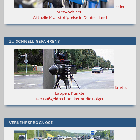
Jeden
Mittwoch neu:
Aktuelle Kraftstoffpreise in Deutschland
ZU SCHNELL GEFAHREN?
Knete,
Lappen, Punkte:
Der Bußgeldrechner kennt die Folgen
VERKEHRSPROGNOSE