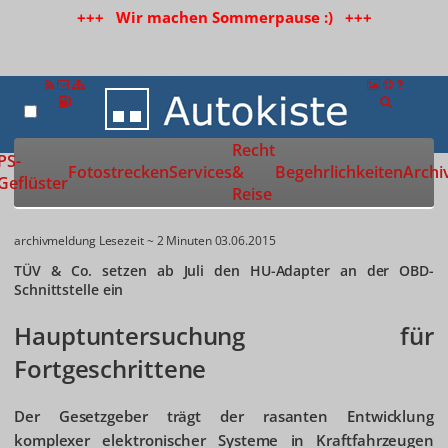
+++ Wir machen Sommerpause :) +++
Recht
Zur Startseite
PS-
Fotostrecken
Services
&
Begehrlichkeiten
Archi
Geflüster
Reise
archivmeldung
Lesezeit ~ 2 Minuten
03.06.2015
TÜV & Co. setzen ab Juli den HU-Adapter an der OBD-
Schnittstelle ein
Hauptuntersuchung für
Fortgeschrittene
Der Gesetzgeber trägt der rasanten Entwicklung
komplexer elektronischer Systeme in Kraftfahrzeugen