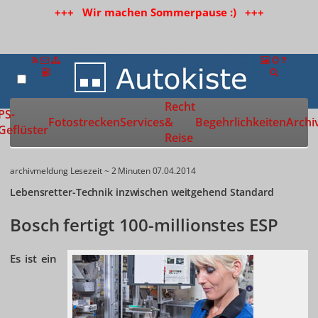
+++ Wir machen Sommerpause :) +++
Recht
Zur Startseite
PS-
Fotostrecken
Services
&
Begehrlichkeiten
Archi
Geflüster
Reise
archivmeldung
Lesezeit ~ 2 Minuten
07.04.2014
Lebensretter-Technik inzwischen weitgehend Standard
Bosch fertigt 100-millionstes ESP
Es ist ein