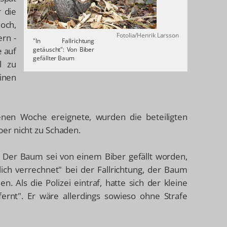
 die
och,
Fotolia/Henrik Larsson
rn -
"In Fallrichtung
e auf
getäuscht": Von Biber
gefällter Baum
l zu
nen
genen Woche ereignete, wurden die beteiligten
er nicht zu Schaden.
 Der Baum sei von einem Biber gefällt worden,
lich verrechnet" bei der Fallrichtung, der Baum
. Als die Polizei eintraf, hatte sich der kleine
fernt". Er wäre allerdings sowieso ohne Strafe
.