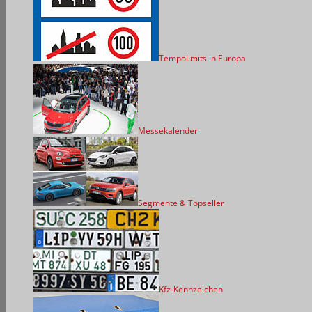
Tempolimits in Europa
Messekalender
Segmente & Topseller
Kfz-Kennzeichen