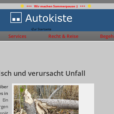
+++ Wir machen Sommerpause :) +++
Zur Startseite
Services
Recht & Reise
Begehr
lsch und verursacht Unfall
iber
es in
.
Ein
rgen
 spät