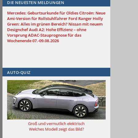
DIE NEUESTEN MELDUNGEN
Mercedes: Geburtsurkunde für Oldies
Citroën: Neue
Ami-Version für Rollstuhlfahrer
Ford Ranger Holly
Green: Alles im grünen Bereich?
Nissan mit neuem
Designchef
Audi A2: Hohe Effizienz – ohne
Vorsprung
ADAC-Stauprognose für das
Wochenende 07.-09.08.2026
AUTO-QUIZ
Groß und vermutlich elektrisch
Welches Modell zeigt das Bild?