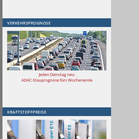
VERKEHRSPROGNOSE
Jeden Dienstag neu:
ADAC-Stauprognose fürs Wochenende
KRAFTSTOFFPREISE