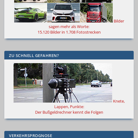
Bilder
sagen mehr als Worte
:
15.120 Bilder in 1.708 Fotostrecken
ZU SCHNELL GEFAHREN?
Knete,
Lappen, Punkte:
Der Bußgeldrechner kennt die Folgen
VERKEHRSPROGNOSE