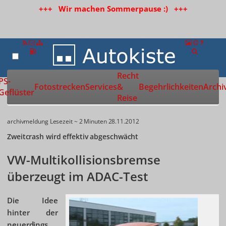
+++ Wir machen Sommerpause :) +++
Recht
Zur Startseite
PS-
Fotostrecken
Services
&
Begehrlichkeiten
Archi
Geflüster
Reise
archivmeldung
Lesezeit ~ 2 Minuten
28.11.2012
Zweitcrash wird effektiv abgeschwächt
VW-Multikollisionsbremse
überzeugt im ADAC-Test
Die Idee
hinter der
neuerdings