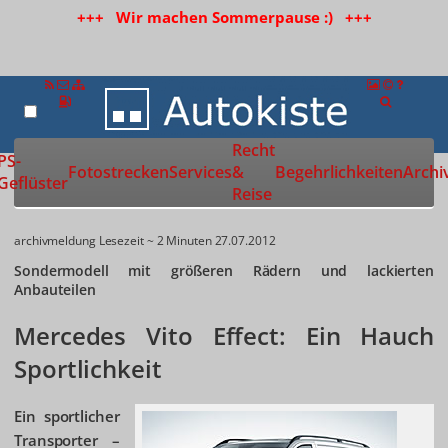
+++ Wir machen Sommerpause :) +++
Recht
Zur Startseite
PS-
Fotostrecken
Services
&
Begehrlichkeiten
Archi
Geflüster
Reise
archivmeldung
Lesezeit ~ 2 Minuten
27.07.2012
Sondermodell mit größeren Rädern und lackierten
Anbauteilen
Mercedes Vito Effect: Ein Hauch
Sportlichkeit
Ein sportlicher
Transporter –