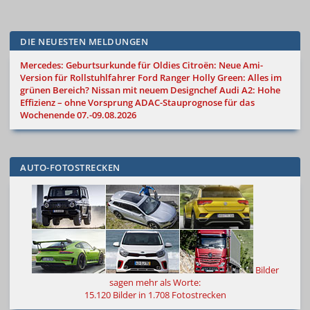
DIE NEUESTEN MELDUNGEN
Mercedes: Geburtsurkunde für Oldies
Citroën: Neue Ami-
Version für Rollstuhlfahrer
Ford Ranger Holly Green: Alles im
grünen Bereich?
Nissan mit neuem Designchef
Audi A2: Hohe
Effizienz – ohne Vorsprung
ADAC-Stauprognose für das
Wochenende 07.-09.08.2026
AUTO-FOTOSTRECKEN
Bilder
sagen mehr als Worte
:
15.120 Bilder in 1.708 Fotostrecken