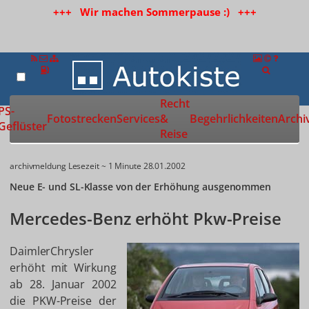
+++ Wir machen Sommerpause :) +++
Recht
Zur Startseite
PS-
Fotostrecken
Services
&
Begehrlichkeiten
Archi
Geflüster
Reise
archivmeldung
Lesezeit ~ 1 Minute
28.01.2002
Neue E- und SL-Klasse von der Erhöhung ausgenommen
Mercedes-Benz erhöht Pkw-Preise
DaimlerChrysler
erhöht mit Wirkung
ab 28. Januar 2002
die PKW-Preise der