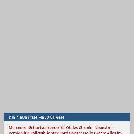
DIE NEUESTEN MELDUNGEN
Mercedes: Geburtsurkunde für Oldies
Citroën: Neue Ami-
Version für Rollstuhlfahrer
Ford Ranger Holly Green: Alles im