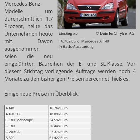
Mercedes-Benz-
Modelle um
durchschnittlich 1,7
Prozent, teilte das
Unternehmen heute
Einstieg ab
© DaimlerChrylser AG
mit. Davon
16.762 Euro: Mercedes A 140
in Basis-Ausstattung
ausgenommen
seien die neu
eingeführten Baureihen der E- und SL-Klasse. Vor
diesem Stichtag vorliegende Aufträge werden noch 4
Monate zu den bisherigen Preisen berechnet, hieß es.
Einige neue Preise im Überblick:
A 140
16.762 Euro
A 160 CDI
18.096 Euro
C 180 Sportcoupé
24.592 Euro
C 180
26.448 Euro
C 200 CDI
27.376 Euro
S 320
61.422 Euro