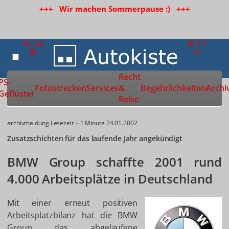
+++ Wir machen Sommerpause :) +++
Recht
Zur Startseite
PS-
Fotostrecken
Services
&
Begehrlichkeiten
Archi
Geflüster
Reise
archivmeldung
Lesezeit ~ 1 Minute
24.01.2002
Zusatzschichten für das laufende Jahr angekündigt
BMW Group schaffte 2001 rund
4.000 Arbeitsplätze in Deutschland
Mit einer erneut positiven
Arbeitsplatzbilanz hat die BMW
Group das abgelaufene