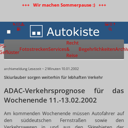
+++ Wir machen Sommerpause :) +++
Recht
Zur Startseite
PS-
Fotostrecken
Services
&
Begehrlichkeiten
Archi
Geflüster
Reise
archivmeldung
Lesezeit ~ 2 Minuten
10.01.2002
Skiurlauber sorgen weiterhin für lebhaften Verkehr
ADAC-Verkehrsprognose für das
Wochenende 11.-13.02.2002
Am kommenden Wochenende müssen Autofahrer auf
den süddeutschen Fernstraßen sowie den
Verkehrswegen in und aus den Skigebieten der