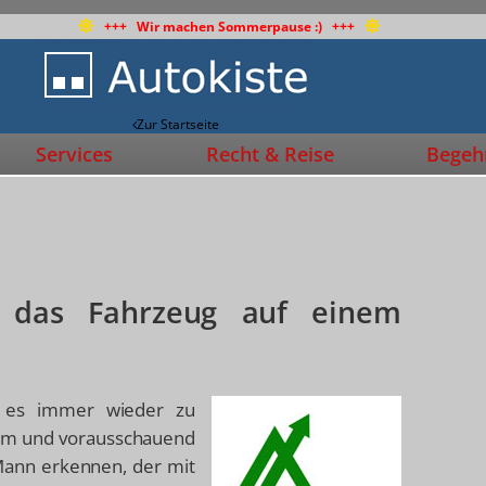
+++ Wir machen Sommerpause :) +++
Zur Startseite
Services
Recht & Reise
Begehr
h
h das Fahrzeug auf einem
t es immer wieder zu
gsam und vorausschauend
 Mann erkennen, der mit