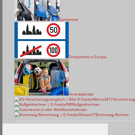
Spritpreise
Tempolimits in Europa
Ferienkalender
Versicherung
Bußgeldrechner
Messekalender
Bremsweg-Rechner