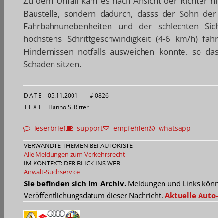
Zu dem Unfall kam es nach Ansicht der Richter n
Baustelle, sondern dadurch, dasss der Sohn der
Fahrbahnunebenheiten und der schlechten Sicht
höchstens Schrittgeschwindigkeit (4-6 km/h) fah
Hindernissen notfalls ausweichen konnte, so das
Schaden sitzen.
DATE
05.11.2001
—
# 0826
TEXT
Hanno S. Ritter
leserbrief
support
empfehlen
whatsapp
VERWANDTE THEMEN BEI AUTOKISTE
Alle Meldungen zum Verkehrsrecht
IM KONTEXT: DER BLICK INS WEB
Anwalt-Suchservice
Sie befinden sich im Archiv.
Meldungen und Links können
Veröffentlichungsdatum dieser Nachricht.
Aktuelle Auto-