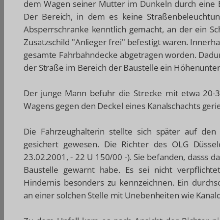
dem Wagen seiner Mutter im Dunkeln durch eine B
Der Bereich, in dem es keine Straßenbeleuchtun
Absperrschranke kenntlich gemacht, an der ein Sch
Zusatzschild "Anlieger frei" befestigt waren. Innerha
gesamte Fahrbahndecke abgetragen worden. Dadur
der Straße im Bereich der Baustelle ein Höhenunte
Der junge Mann befuhr die Strecke mit etwa 20-30
Wagens gegen den Deckel eines Kanalschachts gerie
Die Fahrzeughalterin stellte sich später auf den
gesichert gewesen. Die Richter des OLG Düsseld
23.02.2001,
- 22 U 150/00 -).
Sie befanden, dasss d
Baustelle gewarnt habe. Es sei nicht verpflicht
Hindernis besonders zu kennzeichnen. Ein durchsc
an einer solchen Stelle mit Unebenheiten wie Kana