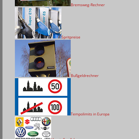
Bremsweg-Rechner
Spritpreise
Bußgeldrechner
Tempolimits in Europa