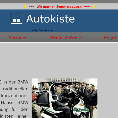
+++ Wir machen Sommerpause :) +++
Zur Startseite
Services
Recht & Reise
Begehr
00 in der BMW
raditionellen
 konzeptionell
em Hause BMW
nung für den
inister Heiner