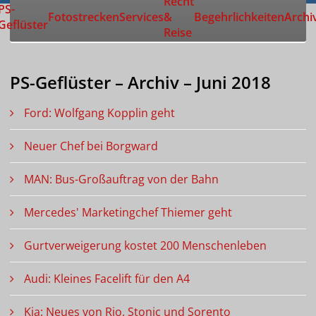
Recht
Zur Startseite
PS-
Fotostrecken
Services
&
Begehrlichkeiten
Archi
Geflüster
Reise
PS-Geflüster – Archiv – Juni 2018
Ford: Wolfgang Kopplin geht
Neuer Chef bei Borgward
MAN: Bus-Großauftrag von der Bahn
Mercedes' Marketingchef Thiemer geht
Gurtverweigerung kostet 200 Menschenleben
Audi: Kleines Facelift für den A4
Kia: Neues von Rio, Stonic und Sorento