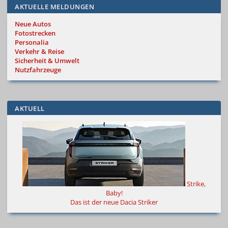
AKTUELLE MELDUNGEN
Neue Autos
Fotostrecken
Personalia
Verkehr & Reise
Sicherheit & Umwelt
Nutzfahrzeuge
AKTUELL
Strike,
Baby!
Das ist der neue Dacia Striker