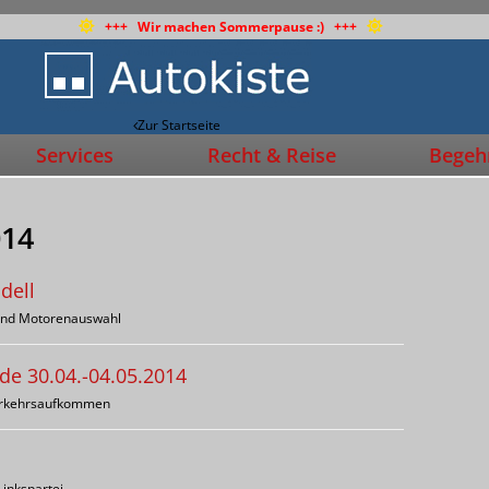
+++ Wir machen Sommerpause :) +++
Zur Startseite
Services
Recht & Reise
Begehr
014
dell
- und Motorenauswahl
e 30.04.-04.05.2014
Verkehrsaufkommen
Linkspartei