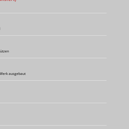
d
tützen
-Werk ausgebaut