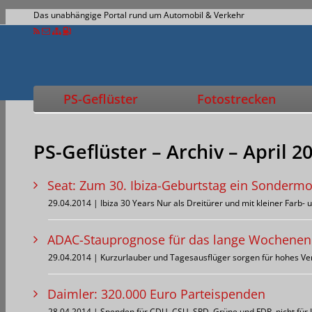
Das unabhängige Portal rund um Automobil & Verkehr
PS-Geflüster
Fotostrecken
PS-Geflüster – Archiv – April 2
Seat: Zum 30. Ibiza-Geburtstag ein Sondermo
29.04.2014 | Ibiza 30 Years Nur als Dreitürer und mit kleiner Farb
ADAC-Stauprognose für das lange Wochenend
29.04.2014 | Kurzurlauber und Tagesausflüger sorgen für hohes 
Daimler: 320.000 Euro Parteispenden
28.04.2014 | Spenden für CDU, CSU, SPD, Grüne und FDP, nicht für 