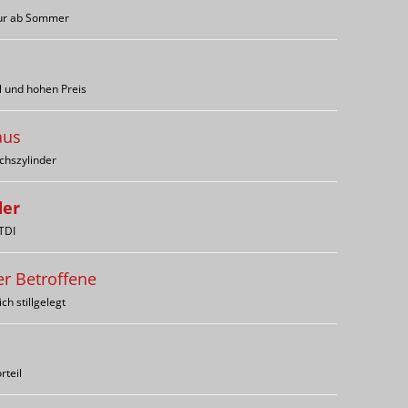
ieur ab Sommer
l und hohen Preis
aus
chszylinder
der
TDI
r Betroffene
h stillgelegt
rteil