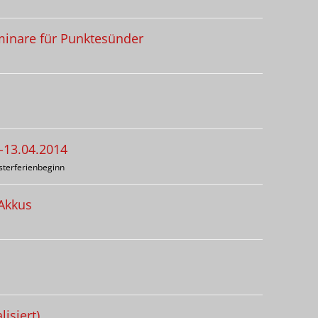
minare für Punktesünder
-13.04.2014
terferienbeginn
-Akkus
isiert)