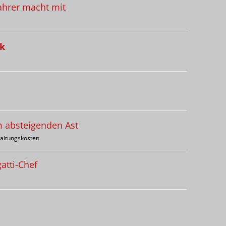
fahrer macht mit
ck
m absteigenden Ast
haltungskosten
atti-Chef