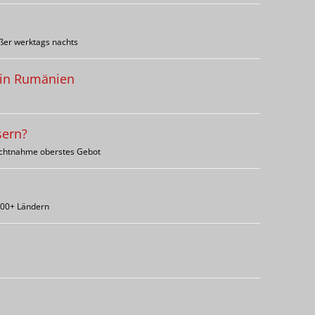
ußer werktags nachts
 in Rumänien
sern?
sichtnahme oberstes Gebot
 100+ Ländern