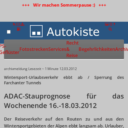
+++ Wir machen Sommerpause :) +++
Recht
Zur Startseite
PS-
Fotostrecken
Services
&
Begehrlichkeiten
Archi
Geflüster
Reise
archivmeldung
Lesezeit ~ 1 Minute
12.03.2012
Wintersport-Urlaubsverkehr ebbt ab / Sperrung des
Farchanter Tunnels
ADAC-Stauprognose für das
Wochenende 16.-18.03.2012
Der Reiseverkehr auf den Routen zu und aus den
Wintersportgebieten der Alpen ebbt langsam ab. Urlauber,