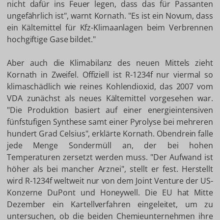
nicht dafür ins Feuer legen, dass das für Passanten
ungefährlich ist", warnt Kornath. "Es ist ein Novum, dass
ein Kältemittel für Kfz-Klimaanlagen beim Verbrennen
hochgiftige Gase bildet."
Aber auch die Klimabilanz des neuen Mittels zieht
Kornath in Zweifel. Offiziell ist R-1234f nur viermal so
klimaschädlich wie reines Kohlendioxid, das 2007 vom
VDA zunächst als neues Kältemittel vorgesehen war.
"Die Produktion basiert auf einer energieintensiven
fünfstufigen Synthese samt einer Pyrolyse bei mehreren
hundert Grad Celsius", erklärte Kornath. Obendrein falle
jede Menge Sondermüll an, der bei hohen
Temperaturen zersetzt werden muss. "Der Aufwand ist
höher als bei mancher Arznei", stellt er fest. Herstellt
wird R-1234f weltweit nur von dem Joint Venture der US-
Konzerne DuPont und Honeywell. Die EU hat Mitte
Dezember ein Kartellverfahren eingeleitet, um zu
untersuchen, ob die beiden Chemieunternehmen ihre