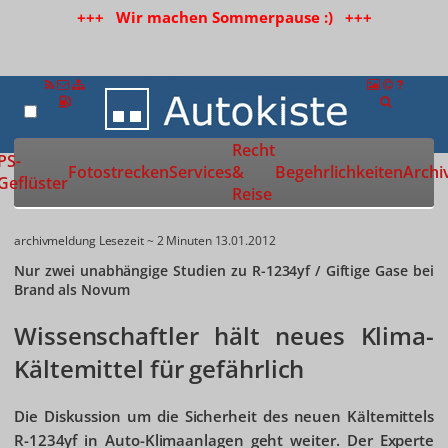
+++ Wir machen Sommerpause :) +++
Recht
Zur Startseite
PS-
Fotostrecken
Services
&
Begehrlichkeiten
Archi
Geflüster
Reise
archivmeldung
Lesezeit ~ 2 Minuten
13.01.2012
Nur zwei unabhängige Studien zu R-1234yf / Giftige Gase bei
Brand als Novum
Wissenschaftler hält neues Klima-
Kältemittel für gefährlich
Die Diskussion um die Sicherheit des neuen Kältemittels
R-1234yf in Auto-Klimaanlagen geht weiter. Der Experte