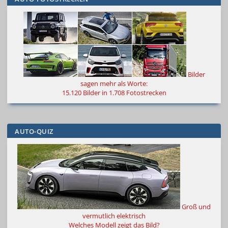
Bilder
sagen mehr als Worte
:
15.120 Bilder in 1.708 Fotostrecken
AUTO-QUIZ
Groß und
vermutlich elektrisch
Welches Modell zeigt das Bild?