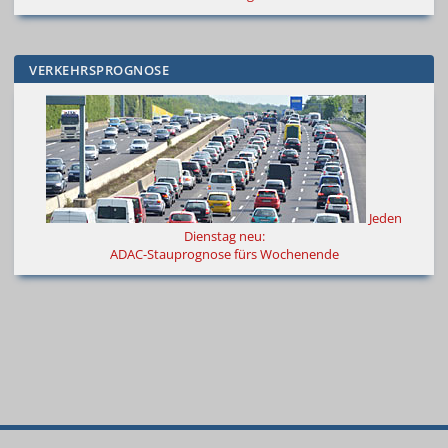
VERKEHRSPROGNOSE
Jeden
Dienstag neu:
ADAC-Stauprognose fürs Wochenende
© 2000
–
2026
Autokiste®
—
Alle
Neue