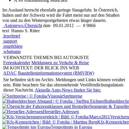
A 99 Autobahnring München
Im Ausland herrscht ebenfalls geringe Staugefahr. In Österreich,
Italien und der Schweiz wird die Fahrt meist nur auf den Straßen
von und zu den Wintersportgebieten etwas länger dauern.
Autonews-Übersicht
date
09.01.2012
—
# 9866
text
Hanno S. Ritter
leserbrief
support
empfehlen
whatsapp
VERWANDTE THEMEN BEI AUTOKISTE
Ferienkalender
Meldungen zu Verkehr & Reise
IM KONTEXT: DER BLICK INS WEB
ADAC
Baustelleninformationssystem (BMVBW)
Sie befinden sich im Archiv.
Meldungen und Links können veraltet
sein. Bitte beachten Sie das obenstehende Veröffentlichungsdatum
dieser Nachricht.
Aktuelle Auto-News finden Sie hier.
Spritpreise
Bußgeldrechn
Segmente & Topselle
Hersteller-Adressen
Versicher
Kfz-Kennzeiche
Tempolimits in Europa