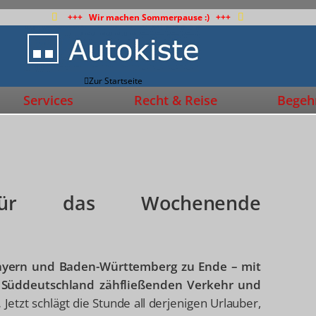
+++ Wir machen Sommerpause :) +++
Zur Startseite
Services
Recht & Reise
Begehr
e für das Wochenende
ayern und Baden-Württemberg zu Ende – mit
in Süddeutschland zähfließenden Verkehr und
.
Jetzt schlägt die Stunde all derjenigen Urlauber,