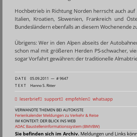
Hochbetrieb in Richtung Norden herrscht auch auf a
Italien, Kroatien, Slowenien, Frankreich und Ös
Bundesländern ebenfalls an diesem Wochenende z
Übrigens: Wer in den Alpen abseits der Autobahnen
schon mal mit größeren Herden PS-schwacher, vier
sogar Vorfahrt gewähren: der traditionelle Almabtri
DATE
05.09.2011
—
# 9647
TEXT
Hanno S. Ritter
leserbrief
support
empfehlen
whatsapp
VERWANDTE THEMEN BEI AUTOKISTE
Ferienkalender
Meldungen zu Verkehr & Reise
IM KONTEXT: DER BLICK INS WEB
ADAC
Baustelleninformationssystem (BMVBW)
Sie befinden sich im Archiv.
Meldungen und Links können