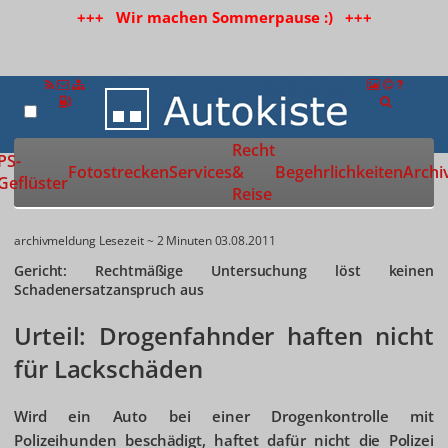
+++ Wir machen Sommerpause :) +++
Recht
Zur Startseite
PS-
Fotostrecken
Services
&
Begehrlichkeiten
Archi
Geflüster
Reise
archivmeldung
Lesezeit ~ 2 Minuten
03.08.2011
Gericht: Rechtmäßige Untersuchung löst keinen
Schadenersatzanspruch aus
Urteil: Drogenfahnder haften nicht
für Lackschäden
Wird ein Auto bei einer Drogenkontrolle mit
Polizeihunden beschädigt, haftet dafür nicht die Polizei