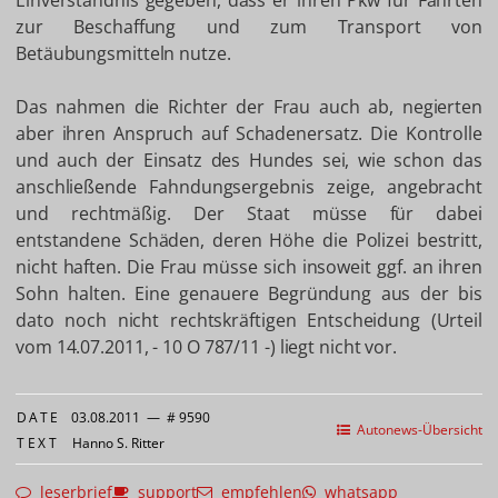
Einverständnis gegeben, dass er ihren Pkw für Fahrten
zur Beschaffung und zum Transport von
Betäubungsmitteln nutze.
Das nahmen die Richter der Frau auch ab, negierten
aber ihren Anspruch auf Schadenersatz. Die Kontrolle
und auch der Einsatz des Hundes sei, wie schon das
anschließende Fahndungsergebnis zeige, angebracht
und rechtmäßig. Der Staat müsse für dabei
entstandene Schäden, deren Höhe die Polizei bestritt,
nicht haften. Die Frau müsse sich insoweit ggf. an ihren
Sohn halten. Eine genauere Begründung aus der bis
dato noch nicht rechtskräftigen Entscheidung (Urteil
vom 14.07.2011, - 10 O 787/11 -) liegt nicht vor.
DATE
03.08.2011
—
# 9590
Autonews-Übersicht
TEXT
Hanno S. Ritter
leserbrief
support
empfehlen
whatsapp