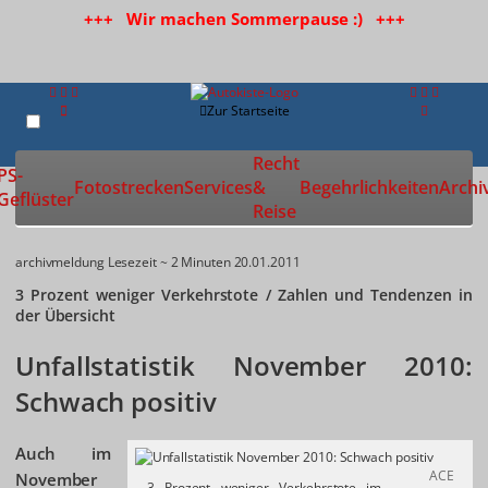
+++ Wir machen Sommerpause :) +++
Zur Startseite
Recht
PS-
Fotostrecken
Services
&
Begehrlichkeiten
Archi
Geflüster
Reise
archivmeldung
Lesezeit ~ 2 Minuten
20.01.2011
3 Prozent weniger Verkehrstote / Zahlen und Tendenzen in
der Übersicht
Unfallstatistik November 2010:
Schwach positiv
Auch im
ACE
November
3 Prozent weniger Verkehrstote im