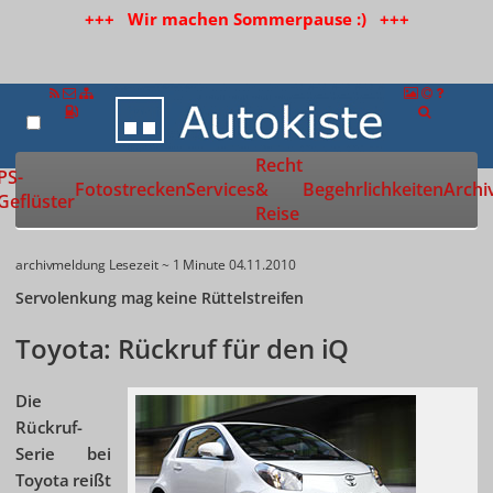
+++ Wir machen Sommerpause :) +++
Recht
Zur Startseite
PS-
Fotostrecken
Services
&
Begehrlichkeiten
Archi
Geflüster
Reise
archivmeldung
Lesezeit ~ 1 Minute
04.11.2010
Servolenkung mag keine Rüttelstreifen
Toyota: Rückruf für den iQ
Die
Rückruf-
Serie bei
Toyota reißt