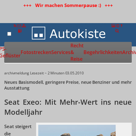
+++ Wir machen Sommerpause :) +++
Recht
Zur Startseite
PS-
Fotostrecken
Services
&
Begehrlichkeiten
Archi
Geflüster
Reise
archivmeldung
Lesezeit ~ 2 Minuten
03.05.2010
Neues Basismodell, geringere Preise, neue Benziner und mehr
Ausstattung
Seat Exeo: Mit Mehr-Wert ins neue
Modelljahr
Seat steigert
die