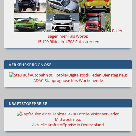
Bilder
sagen mehr als Worte
:
15.120 Bilder in 1.708 Fotostrecken
VERKEHRSPROGNOSE
Jeden Dienstag neu:
ADAC-Stauprognose fürs Wochenende
KRAFTSTOFFPREISE
Jeden
Mittwoch neu:
Aktuelle Kraftstoffpreise in Deutschland