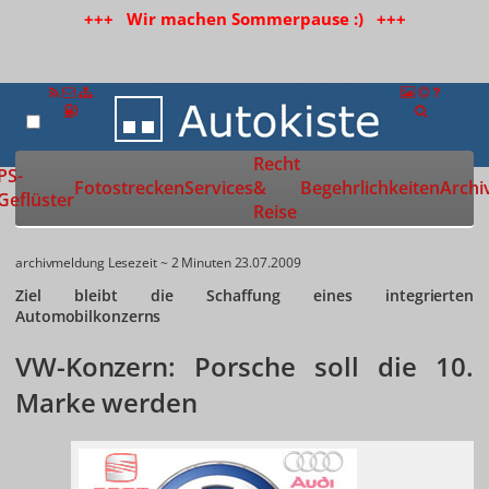
+++ Wir machen Sommerpause :) +++
Recht
Zur Startseite
PS-
Fotostrecken
Services
&
Begehrlichkeiten
Archi
Geflüster
Reise
archivmeldung
Lesezeit ~ 2 Minuten
23.07.2009
Ziel bleibt die Schaffung eines integrierten
Automobilkonzerns
VW-Konzern: Porsche soll die 10.
Marke werden