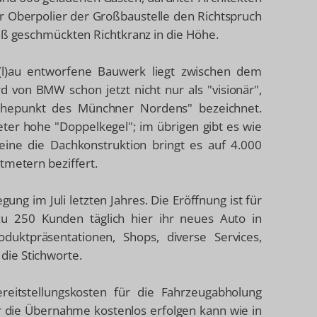
r Oberpolier der Großbaustelle den Richtspruch
eiß geschmückten Richtkranz in die Höhe.
l)au entworfene Bauwerk liegt zwischen dem
von BMW schon jetzt nicht nur als "visionär",
Höhepunkt des Münchner Nordens" bezeichnet.
ter hohe "Doppelkegel"; im übrigen gibt es wie
lleine die Dachkonstruktion bringt es auf 4.000
tmetern beziffert.
ng im Juli letzten Jahres. Die Eröffnung ist für
u 250 Kunden täglich hier ihr neues Auto in
ktpräsentationen, Shops, diverse Services,
die Stichworte.
itstellungskosten für die Fahrzeugabholung
er die Übernahme kostenlos erfolgen kann wie in