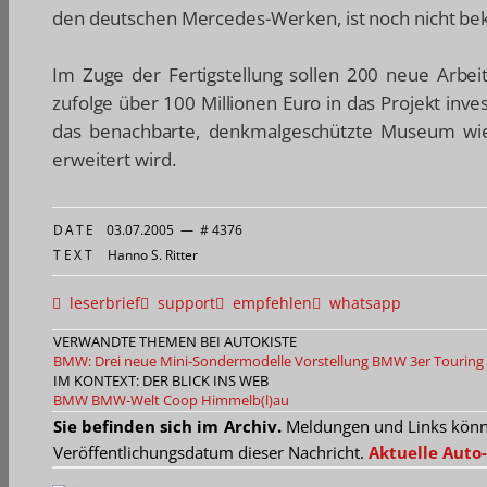
den deutschen Mercedes-Werken, ist noch nicht be
Im Zuge der Fertigstellung sollen 200 neue Arbe
zufolge über 100 Millionen Euro in das Projekt inve
das benachbarte, denkmalgeschützte Museum wiede
erweitert wird.
DATE
03.07.2005
—
# 4376
TEXT
Hanno S. Ritter
leserbrief
support
empfehlen
whatsapp
VERWANDTE THEMEN BEI AUTOKISTE
BMW: Drei neue Mini-Sondermodelle
Vorstellung BMW 3er Touring
IM KONTEXT: DER BLICK INS WEB
BMW
BMW-Welt
Coop Himmelb(l)au
Sie befinden sich im Archiv.
Meldungen und Links können
Veröffentlichungsdatum dieser Nachricht.
Aktuelle Auto-