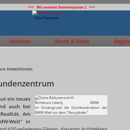
+++ Wir machen Sommerpause :) +++
Zur Startseite
Services
Recht & Reise
Begehr
uro Investitionen
 Kundenzentrum
aut ein neues
Richtkranz (oben),
BMW
und auch bei
im Vordergrund die Dachkonstruktion der
BMW-Welt vor dem "Vierzylinder"
ealität. Am
BMW-Welt" in
rund 600 geladenen Gästen, darunter Architekten