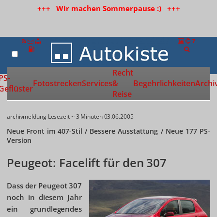
+++ Wir machen Sommerpause :) +++
Recht
Zur Startseite
PS-
Fotostrecken
Services
&
Begehrlichkeiten
Archi
Geflüster
Reise
archivmeldung
Lesezeit ~ 3 Minuten
03.06.2005
Neue Front im 407-Stil / Bessere Ausstattung / Neue 177 PS-
Version
Peugeot: Facelift für den 307
Dass der Peugeot 307
noch in diesem Jahr
ein grundlegendes