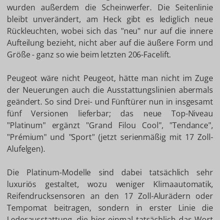
wurden außerdem die Scheinwerfer. Die Seitenlinie
bleibt unverändert, am Heck gibt es lediglich neue
Rückleuchten, wobei sich das "neu" nur auf die innere
Aufteilung bezieht, nicht aber auf die äußere Form und
Größe - ganz so wie beim letzten 206-Facelift.
Peugeot wäre nicht Peugeot, hätte man nicht im Zuge
der Neuerungen auch die Ausstattungslinien abermals
geändert. So sind Drei- und Fünftürer nun in insgesamt
fünf Versionen lieferbar; das neue Top-Niveau
"Platinum" ergänzt "Grand Filou Cool", "Tendance",
"Prémium" und "Sport" (jetzt serienmäßig mit 17 Zoll-
Alufelgen).
Die Platinum-Modelle sind dabei tatsächlich sehr
luxuriös gestaltet, wozu weniger Klimaautomatik,
Reifendrucksensoren an den 17 Zoll-Alurädern oder
Tempomat beitragen, sondern in erster Linie die
Lederausstattung, die hier einmal tatsächlich das Wort