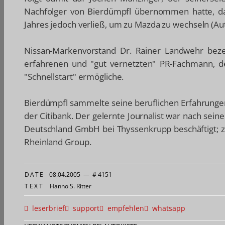
Nachfolger von Bierdümpfl übernommen hatte, d
Jahres jedoch verließ, um zu Mazda zu wechseln (Aut
Nissan-Markenvorstand Dr. Rainer Landwehr beze
erfahrenen und "gut vernetzten" PR-Fachmann, 
"Schnellstart" ermögliche.
Bierdümpfl sammelte seine beruflichen Erfahrungen
der Citibank. Der gelernte Journalist war nach sein
Deutschland GmbH bei Thyssenkrupp beschäftigt; zu
Rheinland Group.
DATE
08.04.2005
—
# 4151
TEXT
Hanno S. Ritter
leserbrief
support
empfehlen
whatsapp