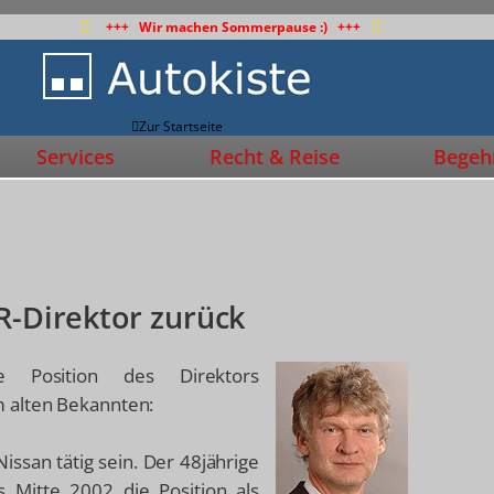
+++ Wir machen Sommerpause :) +++
Zur Startseite
Services
Recht & Reise
Begehr
R-Direktor zurück
 Position des Direktors
m alten Bekannten:
issan tätig sein. Der 48jährige
s Mitte 2002 die Position als