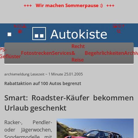
+++ Wir machen Sommerpause :) +++
Recht
Zur Startseite
PS-
Fotostrecken
Services
&
Begehrlichkeiten
Archi
Geflüster
Reise
archivmeldung
Lesezeit ~ 1 Minute
25.01.2005
Rabattaktion auf 100 Autos begrenzt
Smart: Roadster-Käufer bekommen
Urlaub geschenkt
Racker-, Pendler-
oder Jägerwochen,
Sondermodelle mit