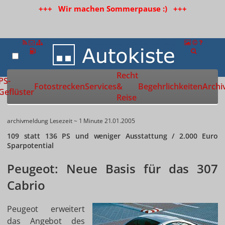
+++ Wir machen Sommerpause :) +++
Recht
Zur Startseite
PS-
Fotostrecken
Services
&
Begehrlichkeiten
Archi
Geflüster
Reise
archivmeldung
Lesezeit ~ 1 Minute
21.01.2005
109 statt 136 PS und weniger Ausstattung / 2.000 Euro
Sparpotential
Peugeot: Neue Basis für das 307
Cabrio
Peugeot erweitert
das Angebot des