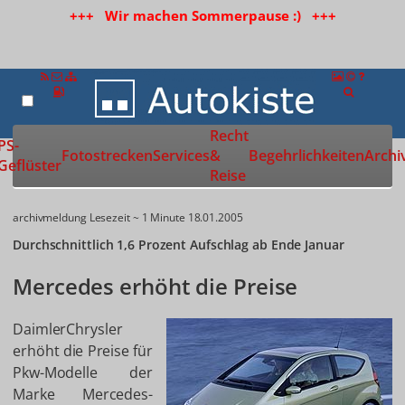
+++ Wir machen Sommerpause :) +++
Recht
Zur Startseite
PS-
Fotostrecken
Services
&
Begehrlichkeiten
Archi
Geflüster
Reise
archivmeldung
Lesezeit ~ 1 Minute
18.01.2005
Durchschnittlich 1,6 Prozent Aufschlag ab Ende Januar
Mercedes erhöht die Preise
DaimlerChrysler
erhöht die Preise für
Pkw-Modelle der
Marke Mercedes-