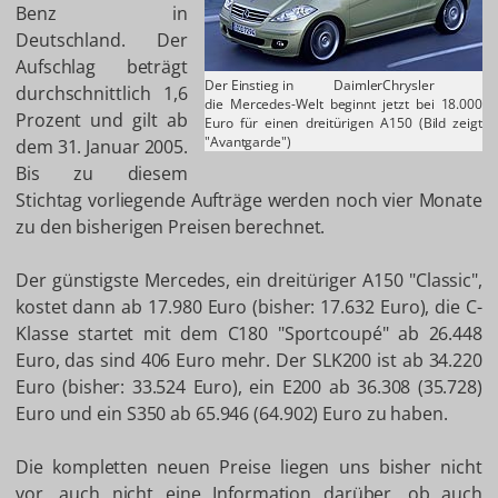
Benz in
Deutschland. Der
Aufschlag beträgt
Der Einstieg in
DaimlerChrysler
durchschnittlich 1,6
die Mercedes-Welt beginnt jetzt bei 18.000
Prozent und gilt ab
Euro für einen dreitürigen A150 (Bild zeigt
"Avantgarde")
dem 31. Januar 2005.
Bis zu diesem
Stichtag vorliegende Aufträge werden noch vier Monate
zu den bisherigen Preisen berechnet.
Der günstigste Mercedes, ein dreitüriger A150 "Classic",
kostet dann ab 17.980 Euro (bisher: 17.632 Euro), die C-
Klasse startet mit dem C180 "Sportcoupé" ab 26.448
Euro, das sind 406 Euro mehr. Der SLK200 ist ab 34.220
Euro (bisher: 33.524 Euro), ein E200 ab 36.308 (35.728)
Euro und ein S350 ab 65.946 (64.902) Euro zu haben.
Die kompletten neuen Preise liegen uns bisher nicht
vor, auch nicht eine Information darüber, ob auch