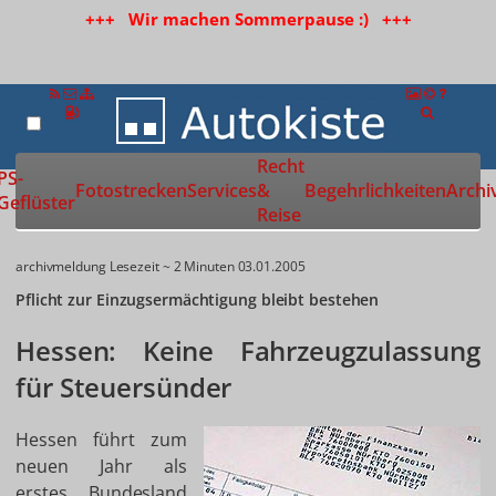
+++ Wir machen Sommerpause :) +++
Recht
Zur Startseite
PS-
Fotostrecken
Services
&
Begehrlichkeiten
Archi
Geflüster
Reise
archivmeldung
Lesezeit ~ 2 Minuten
03.01.2005
Pflicht zur Einzugsermächtigung bleibt bestehen
Hessen: Keine Fahrzeugzulassung
für Steuersünder
Hessen führt zum
neuen Jahr als
erstes Bundesland