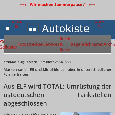
+++ Wir machen Sommerpause :) +++
Recht
Zur Startseite
PS-
Fotostrecken
Services
&
Begehrlichkeiten
Archi
Geflüster
Reise
archivmeldung
Lesezeit ~ 2 Minuten
28.06.2004
Markennamen Elf und Minol bleiben aber in unterschiedlicher
Form erhalten
Aus ELF wird TOTAL: Umrüstung der
ostdeutschen Tankstellen
abgeschlossen