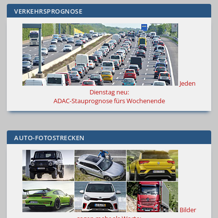
VERKEHRSPROGNOSE
Jeden
Dienstag neu:
ADAC-Stauprognose fürs Wochenende
AUTO-FOTOSTRECKEN
Bilder