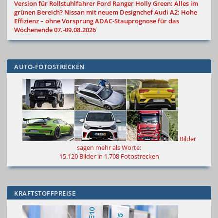
Version für Rollstuhlfahrer
Ford Ranger Holly Green: Alles im
grünen Bereich?
Nissan mit neuem Designchef
Audi A2: Hohe
Effizienz – ohne Vorsprung
ADAC-Stauprognose für das
Wochenende 07.-09.08.2026
AUTO-FOTOSTRECKEN
Bilder
sagen mehr als Worte
:
15.120 Bilder in 1.708 Fotostrecken
KRAFTSTOFFPREISE