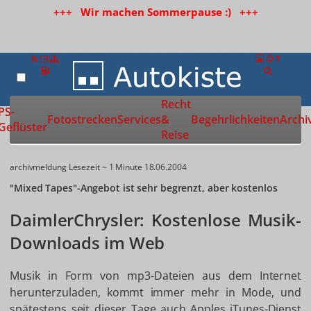
+++ Wir machen Sommerpause :) +++
Recht
Zur Startseite
PS-
Fotostrecken
Services
&
Begehrlichkeiten
Archi
Geflüster
Reise
archivmeldung
Lesezeit ~ 1 Minute
18.06.2004
"Mixed Tapes"-Angebot ist sehr begrenzt, aber kostenlos
DaimlerChrysler: Kostenlose Musik-
Downloads im Web
Musik in Form von mp3-Dateien aus dem Internet
herunterzuladen, kommt immer mehr in Mode, und
spätestens seit dieser Tage auch Apples iTunes-Dienst