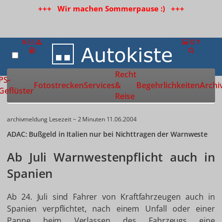
+++ Wir machen Sommerpause :) +++
Recht
Zur Startseite
PS-
Fotostrecken
Services
&
Begehrlichkeiten
Archi
Geflüster
Reise
archivmeldung
Lesezeit ~ 2 Minuten
11.06.2004
ADAC: Bußgeld in Italien nur bei Nichttragen der Warnweste
Ab Juli Warnwestenpflicht auch in
Spanien
Ab 24. Juli sind Fahrer von Kraftfahrzeugen auch in
Spanien verpflichtet, nach einem Unfall oder einer
Panne beim Verlassen des Fahrzeugs eine