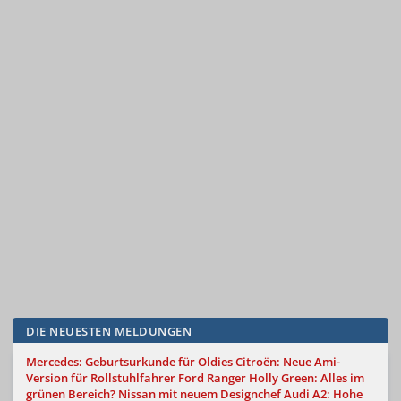
DIE NEUESTEN MELDUNGEN
Mercedes: Geburtsurkunde für Oldies
Citroën: Neue Ami-
Version für Rollstuhlfahrer
Ford Ranger Holly Green: Alles im
grünen Bereich?
Nissan mit neuem Designchef
Audi A2: Hohe