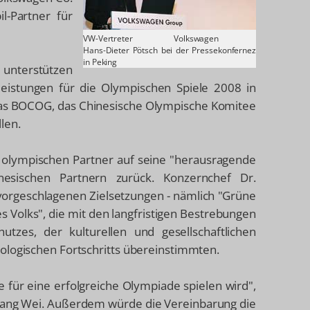
l-Partner für
VW-Vertreter
Volkswagen
Hans-Dieter Pötsch bei der Pressekonfernez
in Peking
l unterstützen
eistungen für die Olympischen Spiele 2008 in
, das BOCOG, das Chinesische Olympische Komitee
len.
n olympischen Partner auf seine "herausragende
esischen Partnern zurück. Konzernchef Dr.
orgeschlagenen Zielsetzungen - nämlich "Grüne
Volks", die mit den langfristigen Bestrebungen
zes, der kulturellen und gesellschaftlichen
ologischen Fortschritts übereinstimmten.
le für eine erfolgreiche Olympiade spielen wird",
ang Wei. Außerdem würde die Vereinbarung die