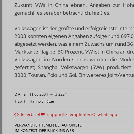
Zukunft VWs in China ebnen. Angaben zur Höhe
gemacht, es sei aber beträchtlich, hieß es.
Volkswagen ist der größte und erfolgreichste intern
2003 konnten eigenen Angaben zufolge rund 697.
abgesetzt werden, was einem Zuwachs um rund 36 
Marktanteil lag bei 30 Prozent. VW ist in China an d
Volkswagen im Norden Chinas werden die Modell
gefertigt; Shanghai Volkswagen (SVW) produziert 
3000, Touran, Polo und Gol. Ein weiteres Joint-Ventur
DATE
11.06.2004
—
# 3224
TEXT
Hanno S. Ritter
leserbrief
support
empfehlen
whatsapp
VERWANDTE THEMEN BEI AUTOKISTE
IM KONTEXT: DER BLICK INS WEB