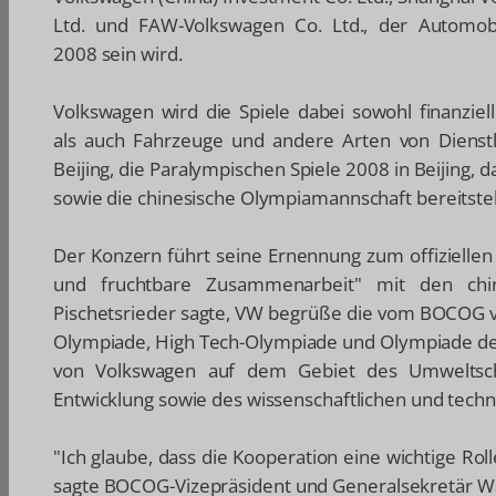
Ltd. und FAW-Volkswagen Co. Ltd., der Automobi
2008 sein wird.
Volkswagen wird die Spiele dabei sowohl finanziel
als auch Fahrzeuge und andere Arten von Dienstl
Beijing, die Paralympischen Spiele 2008 in Beijing
sowie die chinesische Olympiamannschaft bereitstel
Der Konzern führt seine Ernennung zum offizielle
und fruchtbare Zusammenarbeit" mit den chin
Pischetsrieder sagte, VW begrüße die vom BOCOG v
Olympiade, High Tech-Olympiade und Olympiade des 
von Volkswagen auf dem Gebiet des Umweltschut
Entwicklung sowie des wissenschaftlichen und techn
"Ich glaube, dass die Kooperation eine wichtige Rol
sagte BOCOG-Vizepräsident und Generalsekretär W