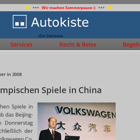
+++ Wir machen Sommerpause :) +++
Zur Startseite
Services
Recht & Reise
Begehr
ner in 2008
mpischen Spiele in China
hen Spiele in
 das Beijing-
m Donnerstag
hließlich der
Volkswagen Co.