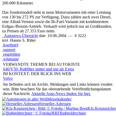
200.000 Kilometer.
Das Sondermodell steht in neun Motorvarianten mit einer Leistung
von 130 bis 272 PS zur Verfügung. Dazu zählen auch zwei Diesel,
eine Allrad-Version sowie die Bi-Fuel-Variante mit kombiniertem
Erdgas-/Benzin-Antrieb. Verkauft wird jedoch nur an Großkunden,
zu Preisen ab 27.353 Euro netto.
Autonews-Übersicht
date
10.06.2004
—
# 3222
text
Hanno S. Ritter
leserbrief
support
empfehlen
whatsapp
VERWANDTE THEMEN BEI AUTOKISTE
S40/V50: Rußfilter später und nur als Extra
IM KONTEXT: DER BLICK INS WEB
Volvo
Sie befinden sich im Archiv.
Meldungen und Links können veraltet
sein. Bitte beachten Sie das obenstehende Veröffentlichungsdatum
dieser Nachricht.
Aktuelle Auto-News finden Sie hier.
Messekalender
Hersteller-Adressen
Kfz-Kennzeiche
Bußgeldrechner