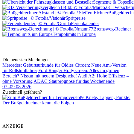
Segmente & Topselle
Versicher
Bußgeldrechn
Spritpreise
Ferienkalender
Bremsweg-Rechner
Tempolimits in Europa
Die neuesten Meldungen
Mercedes: Geburtsurkunde für Oldies
Citroën: Neue Ami-Version
für Rollstuhlfahrer
Ford Ranger Holly Green: Alles im grünen
Bereich?
Nissan mit neuem Designchef
Audi A2: Hohe Effizienz –
ohne Vorsprung
ADAC-Stauprognose für das Wochenende
07.-09.08.2026
Zu schnell gefahren?
Knete, Lappen, Punkte:
Der Bußgeldrechner kennt die Folgen
ANZEIGE