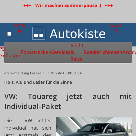
+++ Wir machen Sommerpause :) +++
Recht
Zur Startseite
PS-
Fotostrecken
Services
&
Begehrlichkeiten
Archi
Geflüster
Reise
archivmeldung
Lesezeit ~ 1 Minute
03.06.2004
Holz, Alu und Leder für die Sinne
VW: Touareg jetzt auch mit
Individual-Paket
Die VW-Tochter
Individual hat sich
jetzt erstmals des