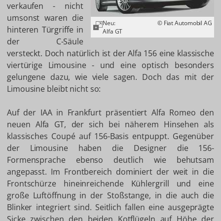
verkaufen - nicht
umsonst waren die
Neu:
© Fiat Automobil AG
hinteren Türgriffe in
Alfa GT
der C-Säule
versteckt. Doch natürlich ist der Alfa 156 eine klassische
viertürige Limousine - und eine optisch besonders
gelungene dazu, wie viele sagen. Doch das mit der
Limousine bleibt nicht so:
Auf der IAA in Frankfurt präsentiert Alfa Romeo den
neuen Alfa GT, der sich bei näherem Hinsehen als
klassisches Coupé auf 156-Basis entpuppt. Gegenüber
der Limousine haben die Designer die 156-
Formensprache ebenso deutlich wie behutsam
angepasst. Im Frontbereich dominiert der weit in die
Frontschürze hineinreichende Kühlergrill und eine
große Luftöffnung in der Stoßstange, in die auch die
Blinker integriert sind. Seitlich fallen eine ausgeprägte
Sicke zwischen den beiden Kotflügeln auf Höhe der