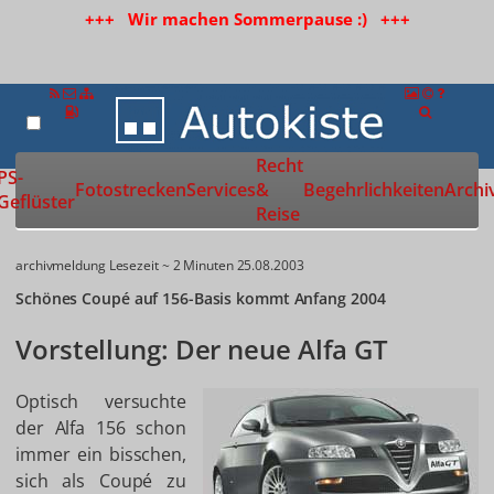
+++ Wir machen Sommerpause :) +++
Recht
Zur Startseite
PS-
Fotostrecken
Services
&
Begehrlichkeiten
Archi
Geflüster
Reise
archivmeldung
Lesezeit ~ 2 Minuten
25.08.2003
Schönes Coupé auf 156-Basis kommt Anfang 2004
Vorstellung: Der neue Alfa GT
Optisch versuchte
der Alfa 156 schon
immer ein bisschen,
sich als Coupé zu