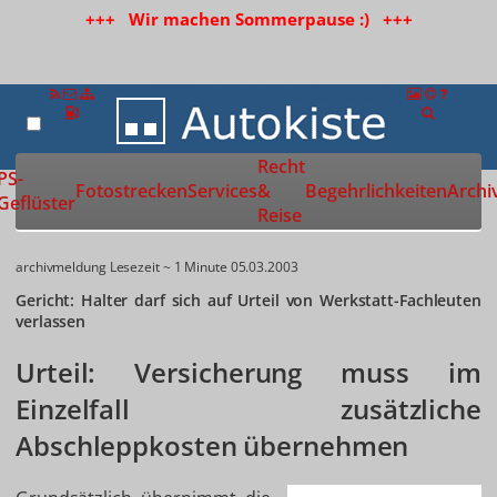
+++ Wir machen Sommerpause :) +++
Recht
Zur Startseite
PS-
Fotostrecken
Services
&
Begehrlichkeiten
Archi
Geflüster
Reise
archivmeldung
Lesezeit ~ 1 Minute
05.03.2003
Gericht: Halter darf sich auf Urteil von Werkstatt-Fachleuten
verlassen
Urteil: Versicherung muss im
Einzelfall zusätzliche
Abschleppkosten übernehmen