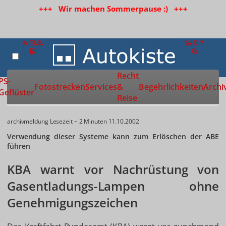
+++ Wir machen Sommerpause :) +++
Recht
Zur Startseite
PS-
Fotostrecken
Services
&
Begehrlichkeiten
Archi
Geflüster
Reise
archivmeldung
Lesezeit ~ 2 Minuten
11.10.2002
Verwendung dieser Systeme kann zum Erlöschen der ABE
führen
KBA warnt vor Nachrüstung von
Gasentladungs-Lampen ohne
Genehmigungszeichen