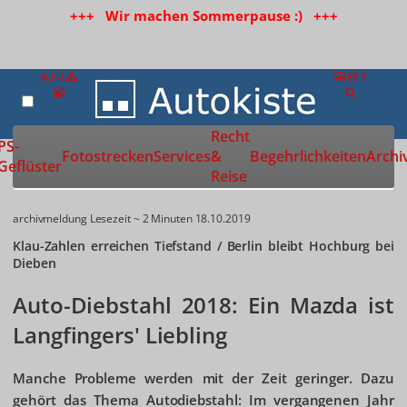
+++ Wir machen Sommerpause :) +++
Recht
Zur Startseite
PS-
Fotostrecken
Services
&
Begehrlichkeiten
Archi
Geflüster
Reise
archivmeldung
Lesezeit ~ 2 Minuten
18.10.2019
Klau-Zahlen erreichen Tiefstand / Berlin bleibt Hochburg bei
Dieben
Auto-Diebstahl 2018: Ein Mazda ist
Langfingers' Liebling
Manche Probleme werden mit der Zeit geringer. Dazu
gehört das Thema Autodiebstahl: Im vergangenen Jahr