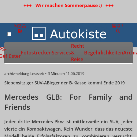
+++ Wir machen Sommerpause :) +++
Recht
Zur Startseite
PS-
Fotostrecken
Services
&
Begehrlichkeiten
Archi
Geflüster
Reise
archivmeldung
Lesezeit ~ 3 Minuten
11.06.2019
Siebensitziger SUV-ABleger der B-Klasse kommt Ende 2019
Mercedes GLB: For Family and
Friends
Jeder dritte Mercedes-Pkw ist mittlerweile ein SUV, jeder
vierte ein Kompaktwagen. Kein Wunder, dass das neueste
Modell beide Erfolgsfaktoren zu kombinieren versucht.