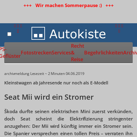
+++ Wir machen Sommerpause :) +++
Recht
Zur Startseite
PS-
Fotostrecken
Services
&
Begehrlichkeiten
Archi
Geflüster
Reise
archivmeldung
Lesezeit ~ 2 Minuten
04.06.2019
Kleinstwagen ab Jahresende nur noch als E-Modell
Seat Mii wird ein Stromer
Škoda durfte seinen elektrischen Mini zuerst verkünden,
doch Seat scheint die Elektrifizierung stringenter
anzugehen: Der Mii wird künftig immer ein Stromer sein.
Die Spanier versprechen einen tollen Preis – verraten ihn