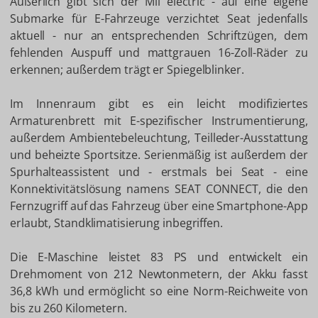
Äußerlich gibt sich der Mii electric - auf eine eigene
Submarke für E-Fahrzeuge verzichtet Seat jedenfalls
aktuell - nur an entsprechenden Schriftzügen, dem
fehlenden Auspuff und mattgrauen 16-Zoll-Räder zu
erkennen; außerdem trägt er Spiegelblinker.
Im Innenraum gibt es ein leicht modifiziertes
Armaturenbrett mit E-spezifischer Instrumentierung,
außerdem Ambientebeleuchtung, Teilleder-Ausstattung
und beheizte Sportsitze. Serienmäßig ist außerdem der
Spurhalteassistent und - erstmals bei Seat - eine
Konnektivitätslösung namens SEAT CONNECT, die den
Fernzugriff auf das Fahrzeug über eine Smartphone-App
erlaubt, Standklimatisierung inbegriffen.
Die E-Maschine leistet 83 PS und entwickelt ein
Drehmoment von 212 Newtonmetern, der Akku fasst
36,8 kWh und ermöglicht so eine Norm-Reichweite von
bis zu 260 Kilometern.