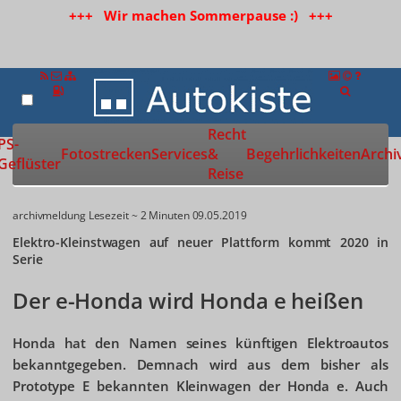
+++ Wir machen Sommerpause :) +++
Recht
Zur Startseite
PS-
Fotostrecken
Services
&
Begehrlichkeiten
Archi
Geflüster
Reise
archivmeldung
Lesezeit ~ 2 Minuten
09.05.2019
Elektro-Kleinstwagen auf neuer Plattform kommt 2020 in
Serie
Der e-Honda wird Honda e heißen
Honda hat den Namen seines künftigen Elektroautos
bekanntgegeben. Demnach wird aus dem bisher als
Prototype E bekannten Kleinwagen der Honda e. Auch