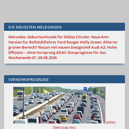
DIE NEUESTEN MELDUNGEN
Mercedes: Geburtsurkunde für Oldies
Citroën: Neue Ami-
Version für Rollstuhlfahrer
Ford Ranger Holly Green: Alles im
grünen Bereich?
Nissan mit neuem Designchef
Audi A2: Hohe
Effizienz – ohne Vorsprung
ADAC-Stauprognose für das
Wochenende 07.-09.08.2026
VERKEHRSPROGNOSE
Jeden
Dienstag neu: