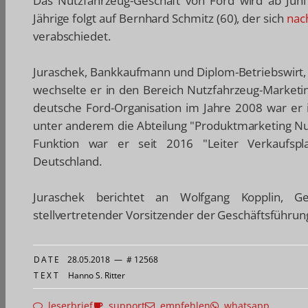
Das Nutzfahrzeug-Geschäft von Ford wird ab Juni
Jährige folgt auf Bernhard Schmitz (60), der sich
nach
verabschiedet.
Juraschek, Bankkaufmann und Diplom-Betriebswirt, 
wechselte er in den Bereich Nutzfahrzeug-Marketin
deutsche Ford-Organisation im Jahre 2008 war er i
unter anderem die Abteilung "Produktmarketing Nu
Funktion war er seit 2016 "Leiter Verkaufspl
Deutschland.
Juraschek berichtet an Wolfgang Kopplin, G
stellvertretender Vorsitzender der Geschäftsführ
DATE
28.05.2018
—
# 12568
TEXT
Hanno S. Ritter
leserbrief
support
empfehlen
whatsapp