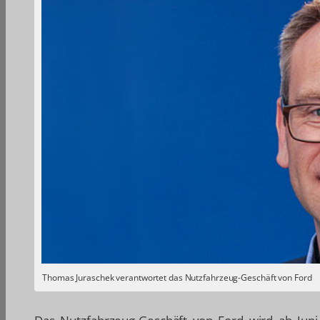
Thomas Juraschek verantwortet das Nutzfahrzeug-Geschäft von Ford